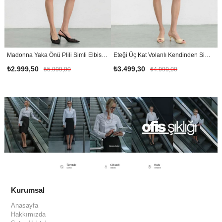
Madonna Yaka Önü Plili Simli Elbise / SİYAH
Eteği Üç Kat Volanlı Kendinden Simli Elbise / YEŞİL
₺2.999,50
₺3.499,30
₺5.999,00
₺4.999,00
Kurumsal
Anasayfa
Hakkımızda