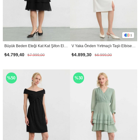
1
Büyük Beden Eteği Kat Kat Şifon Elbise / SİYAH
V Yaka Önden Yırtmaçlı Taşlı Elbise / EKRU
₺4.799,40
₺4.899,30
₺7.999,00
₺6.999,00
%50
%30